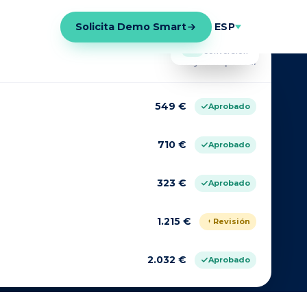
Solicita Demo Smart
ESP
+15%
conversión
Hoy · tiempo real
549 €
Aprobado
710 €
Aprobado
323 €
Aprobado
1.215 €
Revisión
2.032 €
Aprobado