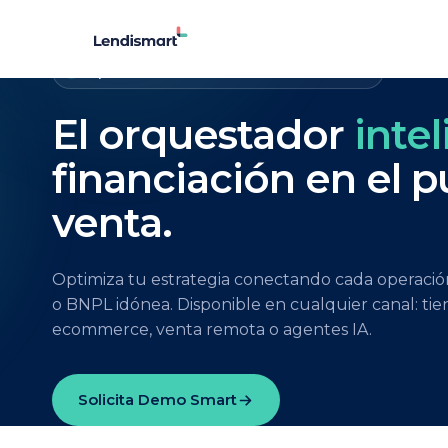
Orquestador de financiación al consumo
El orquestador
inte
financiación en el 
venta.
Optimiza tu estrategia conectando cada operación 
o BNPL idónea. Disponible en cualquier canal: tien
ecommerce, venta remota o agentes IA.
Solicita Demo Smart