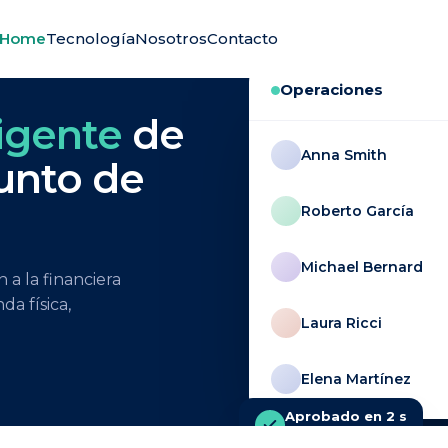
Home
Tecnología
Nosotros
Contacto
Operaciones
ligente
de
Anna Smith
punto de
Roberto García
Michael Bernard
a la financiera
da física,
Laura Ricci
Elena Martínez
Aprobado en 2 s
decisión automática