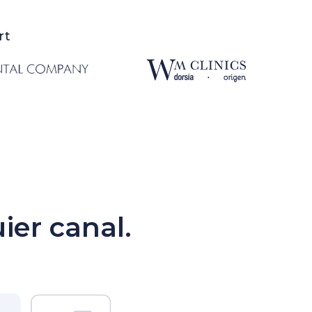
rt
.
ier canal.