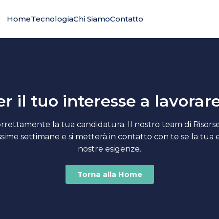
Home
Tecnologia
Chi Siamo
Contatto
r il tuo interesse a lavorar
rettamente la tua candidatura. Il nostro team di Risor
ssime settimane e si metterà in contatto con te se la tua 
nostre esigenze.
Torna alla Home