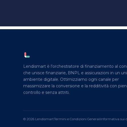
Lendismart è l'orchestratore di finanziamento al c
che unisce finanziarie, BNPL e assicurazioni in un un
ambiente digitale. Ottimizziamo ogni canale per
massimizzare la conversione e la redditività con pie
controllo e senza attriti.
© 2026 Lendismart
Termini e Condizioni Generali
Informativa sui 