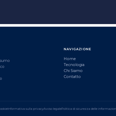
NAVIGAZIONE
Home
onsumo
Tecnologia
ico
Chi Siamo
Contatto
no
cookie
Informativa sulla privacy
Avviso legale
Politica di sicurezza delle informazion