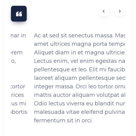
in
Ac at sed sit senectus massa. Massa ante
Dol
amet ultrices magna porta tempor.
vol
Aliquet diam in et magna ultricies mi at.
ma
Lectus enim, vel enim egestas nam
sus
pellentesque et leo. Elit mi faucibus
ege
laoreet aliquam pellentesque sed aliquet
al
r
integer massa. Orci leo tortor ornare id
qua
s
mattis auctor aliquam volutpat aliquet.
pla
mi
Odio lectus viverra eu blandit nunc
mau
is
malesuada vitae eleifend pulvinar. In ac
nu
fermentum sit in orci.
ull
adi