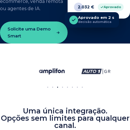
ecommerce, venda remota
2.032 €
Elena Martínez
Aprovado
ou agentes de IA.
Aprovado em 2 s
decisão automática
Solicite uma Demo
Smart
Uma única integração.
Opções sem limites para qualquer
canal.